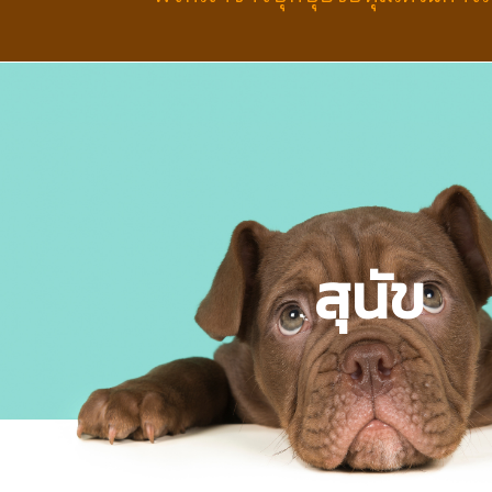
สุนัข