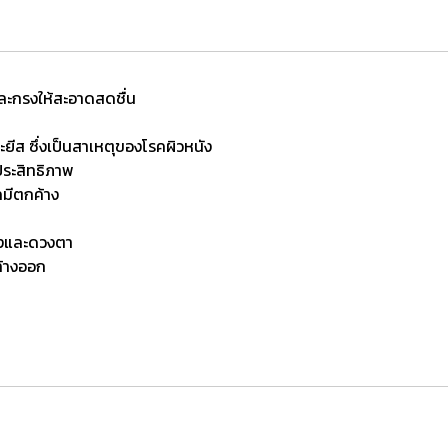
และกรงให้สะอาดสดชื่น
ละยีส ซึ่งเป็นสาเหตุของโรคผิวหนัง
ประสิทธิภาพ
คมีตกค้าง
ังและดวงตา
ล้างออก