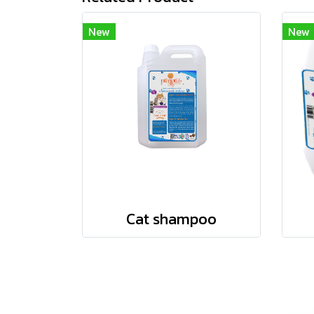
New
New
Cat shampoo