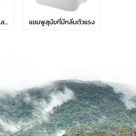
แชมพูกำจัดเห็บ หมด และไร
แชมพูสุนัขที่มีกลิ่นตัวแรง