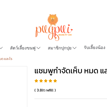
รับเลี้ยงน้อง
สัตว์เลี้ยงขนฟู
สมาชิกปุกปุย
หมด และไร
แชมพูกำจัดเห็บ หมด แ
( 3.8lt refill )