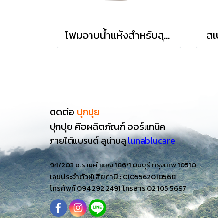
โฟมอาบน้ำแห้งสำหรับสุนัข Dog Foam
สเ
ติดต่อ
ปุกปุย
ปุกปุย คือผลิตภัณฑ์ ออร์แกนิค
ภายใต้แบรนด์
ลูน่าบลู
lunablucare
94/203 ซ.รามคำแหง 186/1 มินบุรี กรุงเทพ 10510
เลขประจำตัวผู้เสียภาษี : 0105562010568
โทรศัพท์ 094 292 2491 โทรสาร 02 105 5697