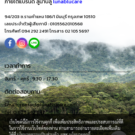
ภายใต้แบรนด์
ลูน่าบลู
lunablucare
94/203 ซ.รามคำแหง 186/1 มินบุรี กรุงเทพ 10510
เลขประจำตัวผู้เสียภาษี : 0105562010568
โทรศัพท์ 094 292 2491 โทรสาร 02 105 5697
เวลาทำการ
จันทร์ - ศุกร์ : 9.30 - 17.30
ติดต่อสอบถาม
Email: contact@lunablucare.com
Tel. 0 629 542 642
LINE: @pugpui
เว็บไซต์นี้มีการใช้งานคุกกี้ เพื่อเพิ่มประสิทธิภาพและประสบการณ์ที่ดี
ในการใช้งานเว็บไซต์ของท่าน ท่านสามารถอ่านรายละเอียดเพิ่มเติม
ได้ที่
นโยบายความเป็นส่วนตัว
และ
นโยบายคุกกี้