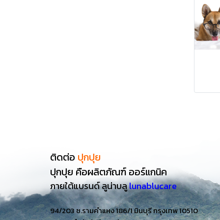
ติดต่อ
ปุกปุย
ปุกปุย คือผลิตภัณฑ์ ออร์แกนิค
ภายใต้แบรนด์
ลูน่าบลู
lunablucare
94/203 ซ.รามคำแหง 186/1 มินบุรี กรุงเทพ 10510