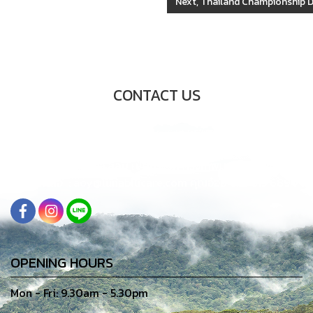
Next, Thailand Championship
CONTACT US
68-68/6 เอสแอนด์บี ทาวเวอร์ ชั้น7
ถนนปั้น แขวง สีลม
เขตบางรัก กรุงเทพมหานคร 10500
ติดต่อ : aoy@lunablucare.com คุณอ๋อย 061 815 6894
OPENING HOURS
Mon - Fri: 9.30am - 5.30pm