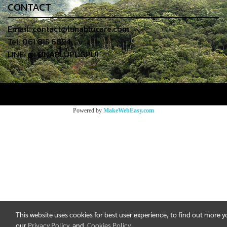
CONTACT
Email: contact@lunablucare.com
Tel. 061 815 6894
LINE: @LUNABLUPUGPUI
Powered by
MakeWebEasy.com
This website uses cookies for best user experience, to find out more 
our
Privacy Policy
and
Cookies Policy