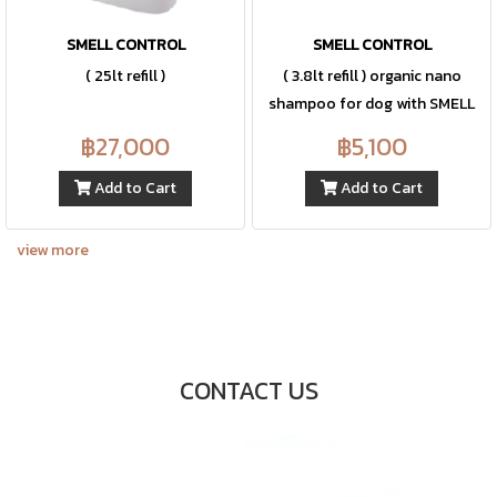
SMELL CONTROL
SMELL CONTROL
( 25lt refill )
( 3.8lt refill ) organic nano
shampoo for dog with SMELL
CONTROL
฿27,000
฿5,100
Add to Cart
Add to Cart
view more
CONTACT US
68-68/6 เอสแอนด์บี ทาวเวอร์ ชั้น7