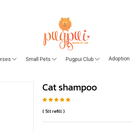
Adoption
rses
Small Pets
Pugpui Club
Cat shampoo
( 5lt refill )