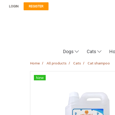
LOGIN
REGISTER
Dogs
Cats
Ho
Home
All products
Cats
Cat shampoo
New