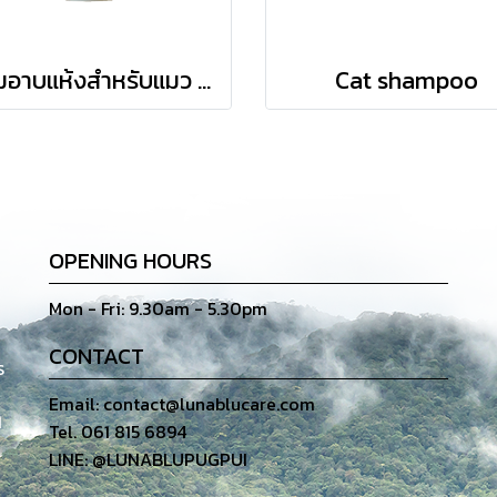
โฟมอาบแห้งสำหรับแมว Cat Foam
Cat shampoo
OPENING HOURS
Mon - Fri: 9.30am - 5.30pm
CONTACT
ร
Email: contact@lunablucare.com
1
Tel. 061 815 6894
LINE: @LUNABLUPUGPUI