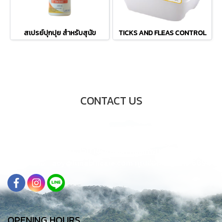
สเปรย์ปุกปุย สำหรับสุนัข
TICKS AND FLEAS CONTROL
CONTACT US
68-68/6 เอสแอนด์บี ทาวเวอร์ ชั้น7
ถนนปั้น แขวง สีลม
เขตบางรัก กรุงเทพมหานคร 10500
ติดต่อ : aoy@lunablucare.com คุณอ๋อย 061 815 6894
OPENING HOURS