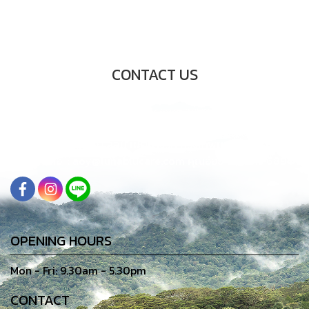
CONTACT US
68-68/6 เอสแอนด์บี ทาวเวอร์ ชั้น7
ถนนปั้น แขวง สีลม
เขตบางรัก กรุงเทพมหานคร 10500
ติดต่อ : aoy@lunablucare.com คุณอ๋อย 061 815 6894
OPENING HOURS
Mon - Fri: 9.30am - 5.30pm
CONTACT