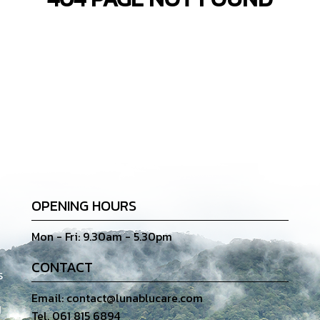
OPENING HOURS
Mon - Fri: 9.30am - 5.30pm
CONTACT
ร
Email: contact@lunablucare.com
1
Tel. 061 815 6894