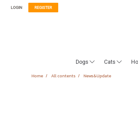
LOGIN
REGISTER
Dogs
Cats
Ho
Home
All contents
News&Update